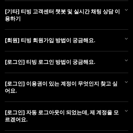
티빙 쿠폰 등록 방법은 아래와 같습니다.
[기타] 티빙 고객센터 챗봇 및 실시간 채팅 상담 이
■ 쿠폰 등록 방법
용하기
1) PC (WEB)
① TVING WEB 로그인
티빙 AI 챗봇이 새롭게 오픈했어요!
② 우측 상단 [프로필 아이콘]에 마우스를 올려 메뉴 열기
365일 24시간, 언제든 셀프로 궁금한 점을 쉽고 빠르게 해결해 보
③ [쿠폰 등록] 버튼 클릭 후 팝업에서 [쿠폰 번호] 등록
[회원] 티빙 회원가입 방법이 궁금해요.
세요.
챗봇만으로 해결이 어려운 경우에는 채팅 상담사에게 문의해 주세
2) MOBILE (WEB)
TVING 회원가입은 TVING 계정, SNS 연동 계정, CJ ONE 통합 계
요.
① TVING 모바일 웹 로그인 (https://www.tving.com)
정으로 가입이 가능합니다.
[로그인] 티빙 로그인 방법이 궁금해요.
② 우측 상단의 메뉴 버튼(≡)을 눌러 [쿠폰 등록] 클릭
* SNS 연동 계정 종류 : Facebook, Naver, Kakao, Apple
■ 챗봇 이용 방법
③ 쿠폰 등록 화면에서 [쿠폰 번호] 등록
① 카카오톡에서 'TVING' 검색 후 채널 추가
TVING WEB과 APP은 아래와 같은 방법으로 로그인이 가능합니다.
■ 회원가입 방법
② 하단 메뉴 [상담하기] > [채팅 상담하기] 버튼 클릭하여 챗봇 페
* iOS 및 AOS 기기에서는 APP 내 쿠폰 등록 메뉴를 제공하지 않아,
[로그인] 이용권이 있는 계정이 무엇인지 찾고 싶
1) PC (WEB)
이지로 이동
TVING 모바일웹 진입 후 최하단 '쿠폰 등록하기' 메뉴를 통해 등록
■ TVING 로그인 방법
① 티빙 WEB 접속
어요.
하실 수 있습니다.
1) 티빙 WEB/APP 접속
② 우측 상단 [로그인] 클릭
■ 채팅 상담사 연결 방법
* 동일 이벤트를 통해 발급된 쿠폰은 하나의 아이디당 1회만 사용
2) 우측 상단 ‘로그인' 버튼 클릭
③ 가입할 계정 유형 선택 (TVING, SNS, CJ ONE 중 유형 선택)
① 챗봇 대화창 내 '채팅 상담' 입력
가능합니다.
유료 가입한 계정을 찾고 싶을 때,
3) 계정 선택화면에서 회원가입하신 계정 유형 선택
④ 회원가입하기
② [채팅 상담 요청하기] 버튼 클릭
* 이용권을 이미 구독 중이신 경우, 해당 구독 기간이 종료된 후 등
아래 방법으로 계정을 찾으신 후 계정 유형을 선택하여 로그인하여
4) 아이디, 비밀번호 입력 후 '로그인하기' 버튼 클릭
[로그인] 자동 로그아웃이 되었는데, 제 계정을 모
③ [카카오톡 채팅 상담사 연결하기] 버튼 클릭하여 카카오 채팅으
록 가능합니다.
주시기 바랍니다.
르겠어요.
2) MOBILE (APP)
로 이동
* 유효기간이 지난 쿠폰은 이용할 수 없습니다.
혹시 일치하는 회원정보가 없다는 알림 메시지가 나오신다면 아래
① 티빙 APP 접속
■ 이용 계정 확인 방법
사항을 확인하여 주세요.
② 우측 상단 [로그인] 클릭