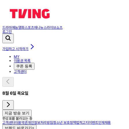
드라마
예능
영화
스포츠
애니
뉴스
라이브
쇼츠
로그인
가입하고 시작하기
MY
이용권 목록
쿠폰 등록
고객센터
8월 6일 목요일
지금 방송 보기
편성표를 불러오는 중
고객센터
이용약관
개인정보처리방침
청소년 보호정책
법적고지
이벤트
인재채용
브랜드 바로가기
+