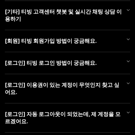
티빙 쿠폰 등록 방법은 아래와 같습니다.
[기타] 티빙 고객센터 챗봇 및 실시간 채팅 상담 이
■ 쿠폰 등록 방법
용하기
1) PC (WEB)
① TVING WEB 로그인
티빙 AI 챗봇이 새롭게 오픈했어요!
② 우측 상단 [프로필 아이콘]에 마우스를 올려 메뉴 열기
365일 24시간, 언제든 셀프로 궁금한 점을 쉽고 빠르게 해결해 보
③ [쿠폰 등록] 버튼 클릭 후 팝업에서 [쿠폰 번호] 등록
[회원] 티빙 회원가입 방법이 궁금해요.
세요.
챗봇만으로 해결이 어려운 경우에는 채팅 상담사에게 문의해 주세
2) MOBILE (WEB)
TVING 회원가입은 TVING 계정, SNS 연동 계정, CJ ONE 통합 계
요.
① TVING 모바일 웹 로그인 (https://www.tving.com)
정으로 가입이 가능합니다.
[로그인] 티빙 로그인 방법이 궁금해요.
② 우측 상단의 메뉴 버튼(≡)을 눌러 [쿠폰 등록] 클릭
* SNS 연동 계정 종류 : Facebook, Naver, Kakao, Apple
■ 챗봇 이용 방법
③ 쿠폰 등록 화면에서 [쿠폰 번호] 등록
① 카카오톡에서 'TVING' 검색 후 채널 추가
TVING WEB과 APP은 아래와 같은 방법으로 로그인이 가능합니다.
■ 회원가입 방법
② 하단 메뉴 [상담하기] > [채팅 상담하기] 버튼 클릭하여 챗봇 페
* iOS 및 AOS 기기에서는 APP 내 쿠폰 등록 메뉴를 제공하지 않아,
[로그인] 이용권이 있는 계정이 무엇인지 찾고 싶
1) PC (WEB)
이지로 이동
TVING 모바일웹 진입 후 최하단 '쿠폰 등록하기' 메뉴를 통해 등록
■ TVING 로그인 방법
① 티빙 WEB 접속
어요.
하실 수 있습니다.
1) 티빙 WEB/APP 접속
② 우측 상단 [로그인] 클릭
■ 채팅 상담사 연결 방법
* 동일 이벤트를 통해 발급된 쿠폰은 하나의 아이디당 1회만 사용
2) 우측 상단 ‘로그인' 버튼 클릭
③ 가입할 계정 유형 선택 (TVING, SNS, CJ ONE 중 유형 선택)
① 챗봇 대화창 내 '채팅 상담' 입력
가능합니다.
유료 가입한 계정을 찾고 싶을 때,
3) 계정 선택화면에서 회원가입하신 계정 유형 선택
④ 회원가입하기
② [채팅 상담 요청하기] 버튼 클릭
* 이용권을 이미 구독 중이신 경우, 해당 구독 기간이 종료된 후 등
아래 방법으로 계정을 찾으신 후 계정 유형을 선택하여 로그인하여
4) 아이디, 비밀번호 입력 후 '로그인하기' 버튼 클릭
[로그인] 자동 로그아웃이 되었는데, 제 계정을 모
③ [카카오톡 채팅 상담사 연결하기] 버튼 클릭하여 카카오 채팅으
록 가능합니다.
주시기 바랍니다.
르겠어요.
2) MOBILE (APP)
로 이동
* 유효기간이 지난 쿠폰은 이용할 수 없습니다.
혹시 일치하는 회원정보가 없다는 알림 메시지가 나오신다면 아래
① 티빙 APP 접속
■ 이용 계정 확인 방법
사항을 확인하여 주세요.
② 우측 상단 [로그인] 클릭