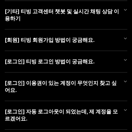
티빙 쿠폰 등록 방법은 아래와 같습니다.
[기타] 티빙 고객센터 챗봇 및 실시간 채팅 상담 이
■ 쿠폰 등록 방법
용하기
1) PC (WEB)
① TVING WEB 로그인
티빙 AI 챗봇이 새롭게 오픈했어요!
② 우측 상단 [프로필 아이콘]에 마우스를 올려 메뉴 열기
365일 24시간, 언제든 셀프로 궁금한 점을 쉽고 빠르게 해결해 보
③ [쿠폰 등록] 버튼 클릭 후 팝업에서 [쿠폰 번호] 등록
[회원] 티빙 회원가입 방법이 궁금해요.
세요.
챗봇만으로 해결이 어려운 경우에는 채팅 상담사에게 문의해 주세
2) MOBILE (WEB)
TVING 회원가입은 TVING 계정, SNS 연동 계정, CJ ONE 통합 계
요.
① TVING 모바일 웹 로그인 (https://www.tving.com)
정으로 가입이 가능합니다.
[로그인] 티빙 로그인 방법이 궁금해요.
② 우측 상단의 메뉴 버튼(≡)을 눌러 [쿠폰 등록] 클릭
* SNS 연동 계정 종류 : Facebook, Naver, Kakao, Apple
■ 챗봇 이용 방법
③ 쿠폰 등록 화면에서 [쿠폰 번호] 등록
① 카카오톡에서 'TVING' 검색 후 채널 추가
TVING WEB과 APP은 아래와 같은 방법으로 로그인이 가능합니다.
■ 회원가입 방법
② 하단 메뉴 [상담하기] > [채팅 상담하기] 버튼 클릭하여 챗봇 페
* iOS 및 AOS 기기에서는 APP 내 쿠폰 등록 메뉴를 제공하지 않아,
[로그인] 이용권이 있는 계정이 무엇인지 찾고 싶
1) PC (WEB)
이지로 이동
TVING 모바일웹 진입 후 최하단 '쿠폰 등록하기' 메뉴를 통해 등록
■ TVING 로그인 방법
① 티빙 WEB 접속
어요.
하실 수 있습니다.
1) 티빙 WEB/APP 접속
② 우측 상단 [로그인] 클릭
■ 채팅 상담사 연결 방법
* 동일 이벤트를 통해 발급된 쿠폰은 하나의 아이디당 1회만 사용
2) 우측 상단 ‘로그인' 버튼 클릭
③ 가입할 계정 유형 선택 (TVING, SNS, CJ ONE 중 유형 선택)
① 챗봇 대화창 내 '채팅 상담' 입력
가능합니다.
유료 가입한 계정을 찾고 싶을 때,
3) 계정 선택화면에서 회원가입하신 계정 유형 선택
④ 회원가입하기
② [채팅 상담 요청하기] 버튼 클릭
* 이용권을 이미 구독 중이신 경우, 해당 구독 기간이 종료된 후 등
아래 방법으로 계정을 찾으신 후 계정 유형을 선택하여 로그인하여
4) 아이디, 비밀번호 입력 후 '로그인하기' 버튼 클릭
[로그인] 자동 로그아웃이 되었는데, 제 계정을 모
③ [카카오톡 채팅 상담사 연결하기] 버튼 클릭하여 카카오 채팅으
록 가능합니다.
주시기 바랍니다.
르겠어요.
2) MOBILE (APP)
로 이동
* 유효기간이 지난 쿠폰은 이용할 수 없습니다.
혹시 일치하는 회원정보가 없다는 알림 메시지가 나오신다면 아래
① 티빙 APP 접속
■ 이용 계정 확인 방법
사항을 확인하여 주세요.
② 우측 상단 [로그인] 클릭