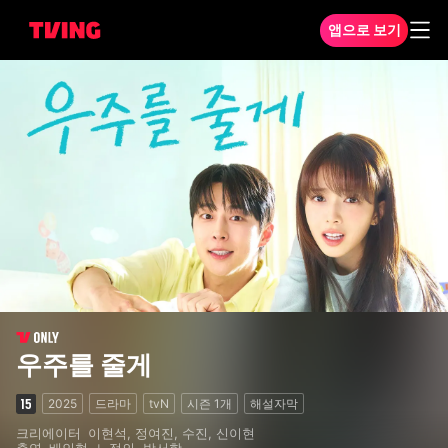
앱으로 보기
우주를 줄게 1화
우주를 줄게
2025
드라마
tvN
시즌
1
개
해설자막
크리에이터
이현석, 정여진, 수진, 신이현