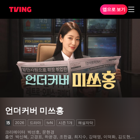
앱으로 보기
언더커버 미쓰홍 1화
언더커버 미쓰홍
2026
드라마
tvN
시즌
1
개
해설자막
크리에이터
박선호, 문현경
출연
박신혜, 고경표, 하윤경, 조한결, 최지수, 강채영, 이덕화, 김도현,