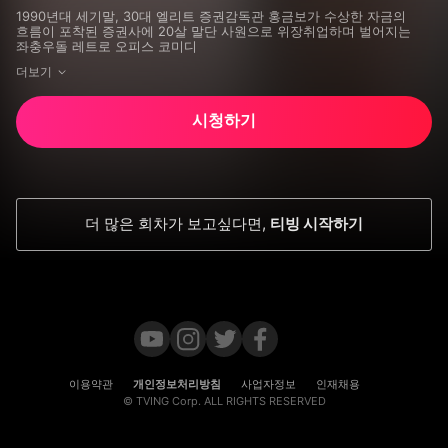
장도하, 서현철
1990년대 세기말, 30대 엘리트 증권감독관 홍금보가 수상한 자금의 
흐름이 포착된 증권사에 20살 말단 사원으로 위장취업하며 벌어지는 
좌충우돌 레트로 오피스 코미디
더보기
시청하기
더 많은 회차가 보고싶다면
,
티빙 시작하기
이용약관
개인정보처리방침
사업자정보
인재채용
© TVING Corp. ALL RIGHTS RESERVED