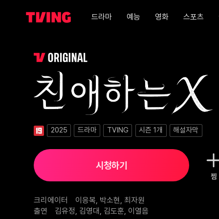
드라마
예능
영화
스포츠
친애하는 X 1화
2025
드라마
TVING
시즌
1
개
해설자막
시청하기
찜
크리에이터
이응복, 박소현, 최자원
출연
김유정, 김영대, 김도훈, 이열음