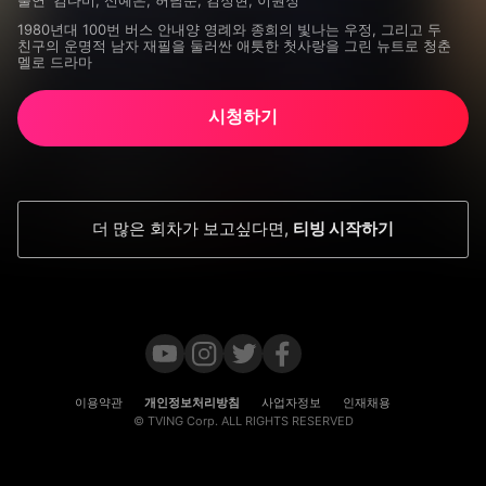
출연
김다미, 신예은, 허남준, 김정현, 이원정
1980년대 100번 버스 안내양 영례와 종희의 빛나는 우정, 그리고 두 
친구의 운명적 남자 재필을 둘러싼 애틋한 첫사랑을 그린 뉴트로 청춘 
멜로 드라마
시청하기
더 많은 회차가 보고싶다면
,
티빙 시작하기
이용약관
개인정보처리방침
사업자정보
인재채용
© TVING Corp. ALL RIGHTS RESERVED