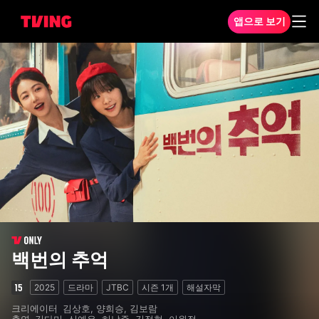
앱으로 보기
백번의 추억 1화
백번의 추억
2025
드라마
JTBC
시즌
1
개
해설자막
크리에이터
김상호, 양희승, 김보람