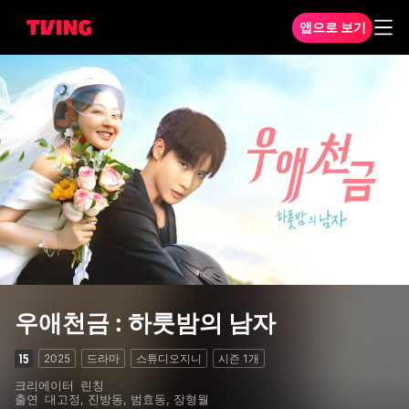
앱으로 보기
우애천금 : 하룻밤의 남자 1화
우애천금 : 하룻밤의 남자
2025
드라마
스튜디오지니
시즌
1
개
크리에이터
린칭
출연
대고정, 진방동, 범효동, 장형월