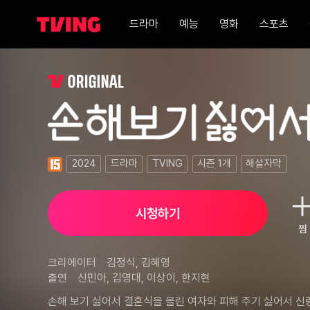
드라마
예능
영화
스포츠
손해 보기 싫어서 1화
2024
드라마
TVING
시즌
1
개
해설자막
시청하기
찜
크리에이터
김정식, 김혜영
출연
신민아, 김영대, 이상이, 한지현
손해 보기 싫어서 결혼식을 올린 여자와 피해 주기 싫어서 신랑