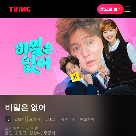
앱으로 보기
비밀은 없어 1화
비밀은 없어
2024
드라마
JTBC
시즌
1
개
해설자막
크리에이터
장지연
출연
고경표, 강한나, 주종혁