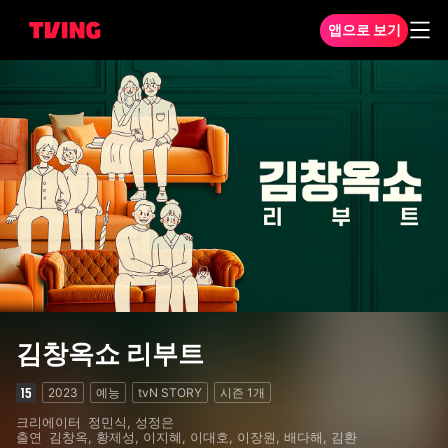
앱으로 보기
김창옥쇼 리부트 1화
김창옥쇼 리부트
2023
예능
tvN STORY
시즌
1
개
크리에이터
정민식, 성정은
출연
김창옥, 황제성, 이지혜, 이대호, 이장원, 배다해, 김환