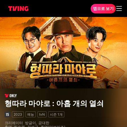
앱으로 보기
형따라 마야로 : 아홉 개의 열쇠 1화
형따라 마야로 : 아홉 개의 열쇠
2023
예능
tvN
시즌
1
개
크리에이터
방글이, 공대한