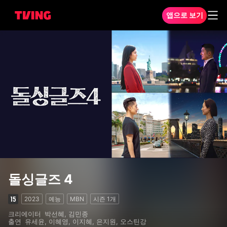
앱으로 보기
돌싱글즈 4 1화
돌싱글즈 4
2023
예능
MBN
시즌
1
개
크리에이터
박선혜, 김민종
출연
유세윤, 이혜영, 이지혜, 은지원, 오스틴강