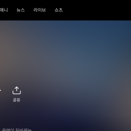
애니
뉴스
라이브
쇼츠
공유
 운명이 뒤바뀌는 