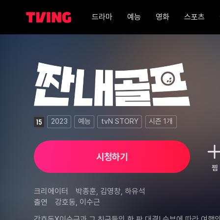
드라마
예능
영화
스포츠
짠내골프 1화
2023
예능
tvN STORY
시즌
1
개
시청하기
찜
크리에이터
박종훈, 김영창, 하유석
출연
강호동, 이수근
강호동X이수근과 그 친구들의 한 판 대결! 승부에 따라 여행의