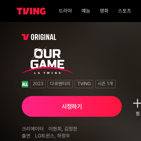
드라마
예능
영화
스포츠
아워게임 : LG트윈스 1화
2023
다큐멘터리
TVING
시즌
1
개
시청하기
찜
크리에이터
이현희, 김정한
출연
LG트윈스, 하정우