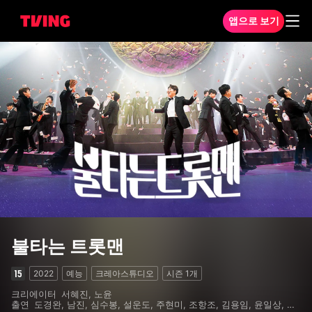
앱으로 보기
불타는 트롯맨 1화
불타는 트롯맨
2022
예능
크레아스튜디오
시즌
1
개
크리에이터
서혜진, 노윤
출연
도경완, 남진, 심수봉, 설운도, 주현미, 조항조, 김용임, 윤일상, 윤