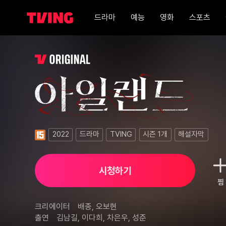
드라마
예능
영화
스포츠
아일랜드 1화
2022
드라마
TVING
시즌
1
개
해설자막
시청하기
찜
크리에이터
배종, 오보현
출연
김남길, 이다희, 차은우, 성준