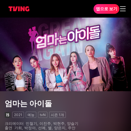
앱으로 보기
엄마는 아이돌 1화
엄마는 아이돌
2021
예능
tvN
시즌
1
개
크리에이터
민철기, 이진주, 박현주, 양슬기
출연
가희, 박정아, 선예, 별, 양은지, 주안