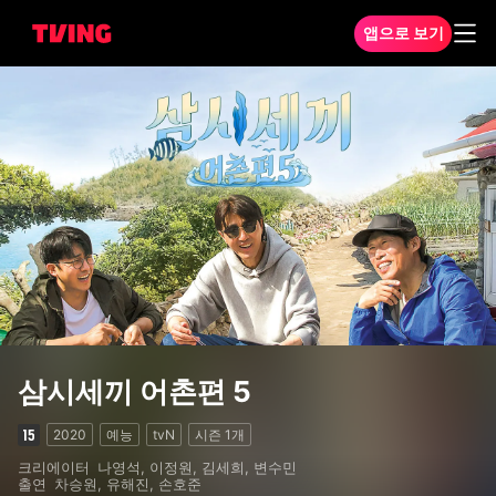
앱으로 보기
삼시세끼 어촌편 5 1화
삼시세끼 어촌편 5
2020
예능
tvN
시즌
1
개
크리에이터
나영석, 이정원, 김세희, 변수민
출연
차승원, 유해진, 손호준