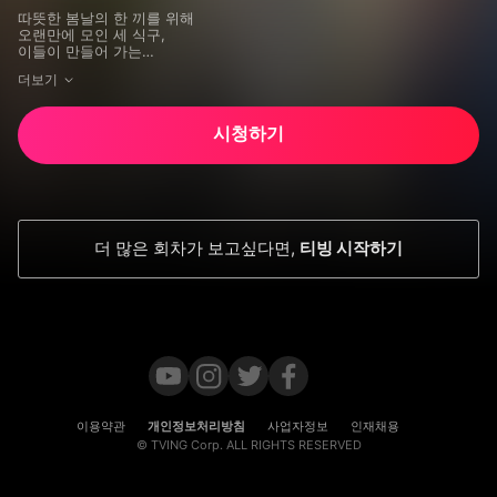
따뜻한 봄날의 한 끼를 위해

오랜만에 모인 세 식구,

이들이 만들어 가는

자급자족 어부 라이프

더보기
땅끝마을 수평선 너머의 작은 섬,

여객선도 닿지 않아 한적한 이곳에서

시청하기
세 식구의 단란한 섬 생활이 다시 시작된다.

어촌 밥상을 책임지는

‘생존요리(?) 전문’ 차셰프와

이젠 배도 몰며, 만선을 꿈꾸는

‘초보 선장’ 참바다씨

형들에게 무한 신뢰를 받는

더 많은 회차가 보고싶다면
,
티빙 시작하기
‘베테랑 막내’ 호주니까지!

드넓은 바다가 내어주는 신선한 해산물과

햇살 아래, 결실의 때를 기다리는 텃밭 채소들,

보고만 있어도 마음이 풍요로워지는

‘세끼 하우스’

섬의 아름다운 풍광을 배경으로,

소박하지만 알찬 밥상과 함께

[삼시세끼 어촌편]

그 다섯 번째 이야기가 찾아옵니다.
이용약관
개인정보처리방침
사업자정보
인재채용
© TVING Corp. ALL RIGHTS RESERVED