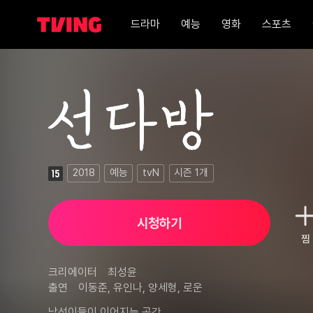
드라마
예능
영화
스포츠
선다방 1화
2018
예능
tvN
시즌
1
개
시청하기
찜
크리에이터
최성윤
출연
이동준, 유인나, 양세형, 로운
낮선이들이 이어지는 공간 
