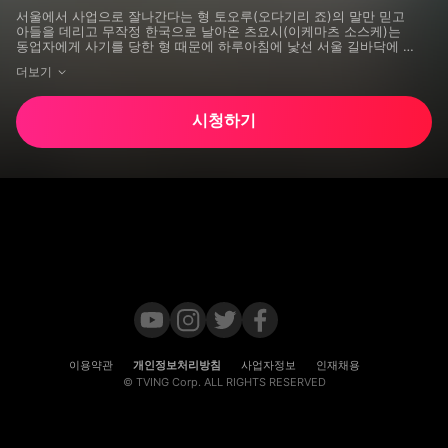
서울에서 사업으로 잘나간다는 형 토오루(오다기리 죠)의 말만 믿고

아들을 데리고 무작정 한국으로 날아온 츠요시(이케마츠 소스케)는

동업자에게 사기를 당한 형 때문에 하루아침에 낯선 서울 길바닥에 
나앉을 위기에 처한다.

더보기
그러자 토오루는 기발한 사업 아이템이 있다며 좌절한 츠요시를 꼬셔 
강릉으로 향하고,

기차 안에서 우연히 사연이 가득해 보이는 삼 남매 

시청하기
솔(최희서), 봄(김예은), 정우(김민재)를 만나 동행하게 되는데...

불운만 가득했던 인생에 벌어진 우연 같은 운명!

기적이 간절할 때, 우리는 만났다!
이용약관
개인정보처리방침
사업자정보
인재채용
© TVING Corp. ALL RIGHTS RESERVED