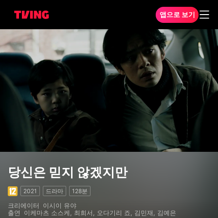
앱으로 보기
당신은 믿지 않겠지만
당신은 믿지 않겠지만
2021
드라마
128분
크리에이터
이시이 유야
출연
이케마츠 소스케, 최희서, 오다기리 죠, 김민재, 김예은