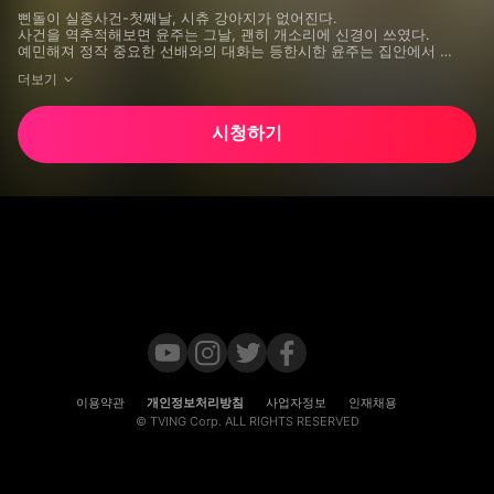
삔돌이 실종사건-첫째날, 시츄 강아지가 없어진다. 

사건을 역추적해보면 윤주는 그날, 괜히 개소리에 신경이 쓰였다. 

예민해져 정작 중요한 선배와의 대화는 등한시한 윤주는 집안에서 
이벽과 저벽, 천장과 바닥에 귀를 대보지만 진원지를 알수가 없다. 

더보기
포기하고 분리수거를 끝내고 돌아오던 중, 옆집에서 내다보는 강아지를 
바로 그 개로 판단, 지하실에 가둬 놓는다. 

그러나 성대수술로 짖지 못하는 개임이 밝혀지고 지하실로 찾으러 
시청하기
가지만 앗! 강아지가 정말로 사라졌다. 

아가실종사건-할머니의 유일한 가족인 아가는 살해되는 현장이 
목격된다. 현장은 바로 아파트 관리소 경비인 박현남에 의해 발견된다. 

그녀는 사건발생전날부터 삔돌이를 찾는 강아지전단을 몸소 온 동네에 
부치면서 사건을 적극 파헤치고 있었다. 온통 강아지 생각뿐인 중, 

옥상에서 건너편 옥상의 참혹한 현장을 발견, 온몸을 던져 괴사내를 
잡으려 몸을 던진다. 

순자실종사건-사건발생 넷째날, 윤주의 아내 은실이 놀랍게도 푸들을 
사온다. 

이름하여 순자. 괴로운 윤주... 아내의 고집도 만만치 않아 오히려 순자를 
잘 돌보지 않으면 끝장이라 협박한다. 

그 와중에 순자가 행방불명이 되고, 윤주는 순자를 찾아 밤새도록 
전단을 붙인다.
이용약관
개인정보처리방침
사업자정보
인재채용
© TVING Corp. ALL RIGHTS RESERVED