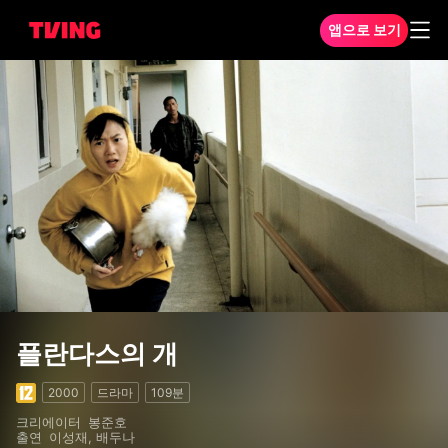
앱으로 보기
플란다스의 개
플란다스의 개
2000
드라마
109분
크리에이터
봉준호
출연
이성재, 배두나