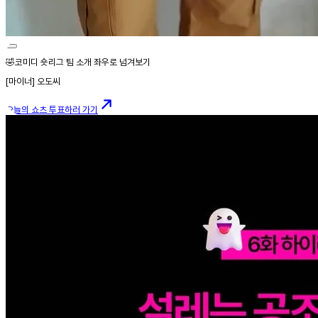
🤣코미디 숏리그 팀 소개 좌우로 넘겨보기
[마이너] 오도씨
오늘의 쇼츠 투표하러 가기