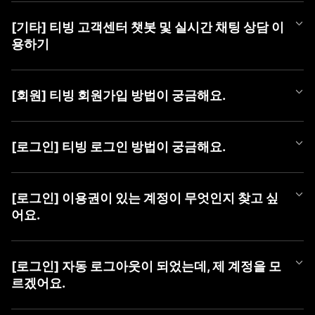
티빙 쿠폰 등록 방법은 아래와 같습니다.
[기타] 티빙 고객센터 챗봇 및 실시간 채팅 상담 이
■ 쿠폰 등록 방법
용하기
1) PC (WEB)
① TVING WEB 로그인
티빙 AI 챗봇이 새롭게 오픈했어요!
② 우측 상단 [프로필 아이콘]에 마우스를 올려 메뉴 열기
365일 24시간, 언제든 셀프로 궁금한 점을 쉽고 빠르게 해결해 보
③ [쿠폰 등록] 버튼 클릭 후 팝업에서 [쿠폰 번호] 등록
[회원] 티빙 회원가입 방법이 궁금해요.
세요.
챗봇만으로 해결이 어려운 경우에는 채팅 상담사에게 문의해 주세
2) MOBILE (WEB)
TVING 회원가입은 TVING 계정, SNS 연동 계정, CJ ONE 통합 계
요.
① TVING 모바일 웹 로그인 (https://www.tving.com)
정으로 가입이 가능합니다.
[로그인] 티빙 로그인 방법이 궁금해요.
② 우측 상단의 메뉴 버튼(≡)을 눌러 [쿠폰 등록] 클릭
* SNS 연동 계정 종류 : Facebook, Naver, Kakao, Apple
■ 챗봇 이용 방법
③ 쿠폰 등록 화면에서 [쿠폰 번호] 등록
① 카카오톡에서 'TVING' 검색 후 채널 추가
TVING WEB과 APP은 아래와 같은 방법으로 로그인이 가능합니다.
■ 회원가입 방법
② 하단 메뉴 [상담하기] > [채팅 상담하기] 버튼 클릭하여 챗봇 페
* iOS 및 AOS 기기에서는 APP 내 쿠폰 등록 메뉴를 제공하지 않아,
[로그인] 이용권이 있는 계정이 무엇인지 찾고 싶
1) PC (WEB)
이지로 이동
TVING 모바일웹 진입 후 최하단 '쿠폰 등록하기' 메뉴를 통해 등록
■ TVING 로그인 방법
① 티빙 WEB 접속
어요.
하실 수 있습니다.
1) 티빙 WEB/APP 접속
② 우측 상단 [로그인] 클릭
■ 채팅 상담사 연결 방법
* 동일 이벤트를 통해 발급된 쿠폰은 하나의 아이디당 1회만 사용
2) 우측 상단 ‘로그인' 버튼 클릭
③ 가입할 계정 유형 선택 (TVING, SNS, CJ ONE 중 유형 선택)
① 챗봇 대화창 내 '채팅 상담' 입력
가능합니다.
유료 가입한 계정을 찾고 싶을 때,
3) 계정 선택화면에서 회원가입하신 계정 유형 선택
④ 회원가입하기
② [채팅 상담 요청하기] 버튼 클릭
* 이용권을 이미 구독 중이신 경우, 해당 구독 기간이 종료된 후 등
아래 방법으로 계정을 찾으신 후 계정 유형을 선택하여 로그인하여
4) 아이디, 비밀번호 입력 후 '로그인하기' 버튼 클릭
[로그인] 자동 로그아웃이 되었는데, 제 계정을 모
③ [카카오톡 채팅 상담사 연결하기] 버튼 클릭하여 카카오 채팅으
록 가능합니다.
주시기 바랍니다.
르겠어요.
2) MOBILE (APP)
로 이동
* 유효기간이 지난 쿠폰은 이용할 수 없습니다.
혹시 일치하는 회원정보가 없다는 알림 메시지가 나오신다면 아래
① 티빙 APP 접속
■ 이용 계정 확인 방법
사항을 확인하여 주세요.
② 우측 상단 [로그인] 클릭