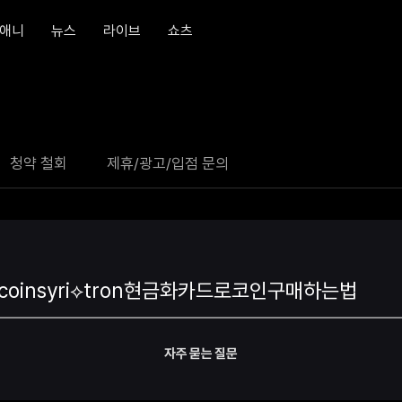
애니
뉴스
라이브
쇼츠
청약 철회
제휴/광고/입점 문의
자주 묻는 질문