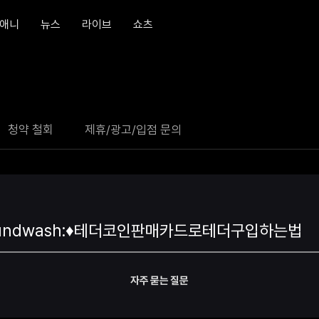
애니
뉴스
라이브
쇼츠
청약 철회
제휴/광고/입점 문의
자주 묻는 질문