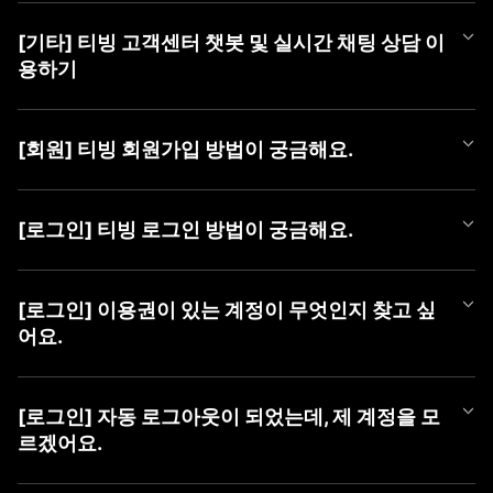
티빙 쿠폰 등록 방법은 아래와 같습니다.
[기타] 티빙 고객센터 챗봇 및 실시간 채팅 상담 이
■ 쿠폰 등록 방법
용하기
1) PC (WEB)
① TVING WEB 로그인
티빙 AI 챗봇이 새롭게 오픈했어요!
② 우측 상단 [프로필 아이콘]에 마우스를 올려 메뉴 열기
365일 24시간, 언제든 셀프로 궁금한 점을 쉽고 빠르게 해결해 보
③ [쿠폰 등록] 버튼 클릭 후 팝업에서 [쿠폰 번호] 등록
[회원] 티빙 회원가입 방법이 궁금해요.
세요.
챗봇만으로 해결이 어려운 경우에는 채팅 상담사에게 문의해 주세
2) MOBILE (WEB)
TVING 회원가입은 TVING 계정, SNS 연동 계정, CJ ONE 통합 계
요.
① TVING 모바일 웹 로그인 (https://www.tving.com)
정으로 가입이 가능합니다.
[로그인] 티빙 로그인 방법이 궁금해요.
② 우측 상단의 메뉴 버튼(≡)을 눌러 [쿠폰 등록] 클릭
* SNS 연동 계정 종류 : Facebook, Naver, Kakao, Apple
■ 챗봇 이용 방법
③ 쿠폰 등록 화면에서 [쿠폰 번호] 등록
① 카카오톡에서 'TVING' 검색 후 채널 추가
TVING WEB과 APP은 아래와 같은 방법으로 로그인이 가능합니다.
■ 회원가입 방법
② 하단 메뉴 [상담하기] > [채팅 상담하기] 버튼 클릭하여 챗봇 페
* iOS 및 AOS 기기에서는 APP 내 쿠폰 등록 메뉴를 제공하지 않아,
[로그인] 이용권이 있는 계정이 무엇인지 찾고 싶
1) PC (WEB)
이지로 이동
TVING 모바일웹 진입 후 최하단 '쿠폰 등록하기' 메뉴를 통해 등록
■ TVING 로그인 방법
① 티빙 WEB 접속
어요.
하실 수 있습니다.
1) 티빙 WEB/APP 접속
② 우측 상단 [로그인] 클릭
■ 채팅 상담사 연결 방법
* 동일 이벤트를 통해 발급된 쿠폰은 하나의 아이디당 1회만 사용
2) 우측 상단 ‘로그인' 버튼 클릭
③ 가입할 계정 유형 선택 (TVING, SNS, CJ ONE 중 유형 선택)
① 챗봇 대화창 내 '채팅 상담' 입력
가능합니다.
유료 가입한 계정을 찾고 싶을 때,
3) 계정 선택화면에서 회원가입하신 계정 유형 선택
④ 회원가입하기
② [채팅 상담 요청하기] 버튼 클릭
* 이용권을 이미 구독 중이신 경우, 해당 구독 기간이 종료된 후 등
아래 방법으로 계정을 찾으신 후 계정 유형을 선택하여 로그인하여
4) 아이디, 비밀번호 입력 후 '로그인하기' 버튼 클릭
[로그인] 자동 로그아웃이 되었는데, 제 계정을 모
③ [카카오톡 채팅 상담사 연결하기] 버튼 클릭하여 카카오 채팅으
록 가능합니다.
주시기 바랍니다.
르겠어요.
2) MOBILE (APP)
로 이동
* 유효기간이 지난 쿠폰은 이용할 수 없습니다.
혹시 일치하는 회원정보가 없다는 알림 메시지가 나오신다면 아래
① 티빙 APP 접속
■ 이용 계정 확인 방법
사항을 확인하여 주세요.
② 우측 상단 [로그인] 클릭