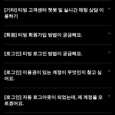
티빙 쿠폰 등록 방법은 아래와 같습니다.
[기타] 티빙 고객센터 챗봇 및 실시간 채팅 상담 이
■ 쿠폰 등록 방법
용하기
1) PC (WEB)
① TVING WEB 로그인
티빙 AI 챗봇이 새롭게 오픈했어요!
② 우측 상단 [프로필 아이콘]에 마우스를 올려 메뉴 열기
365일 24시간, 언제든 셀프로 궁금한 점을 쉽고 빠르게 해결해 보
③ [쿠폰 등록] 버튼 클릭 후 팝업에서 [쿠폰 번호] 등록
[회원] 티빙 회원가입 방법이 궁금해요.
세요.
챗봇만으로 해결이 어려운 경우에는 채팅 상담사에게 문의해 주세
2) MOBILE (WEB)
TVING 회원가입은 TVING 계정, SNS 연동 계정, CJ ONE 통합 계
요.
① TVING 모바일 웹 로그인 (https://www.tving.com)
정으로 가입이 가능합니다.
[로그인] 티빙 로그인 방법이 궁금해요.
② 우측 상단의 메뉴 버튼(≡)을 눌러 [쿠폰 등록] 클릭
* SNS 연동 계정 종류 : Facebook, Naver, Kakao, Apple
■ 챗봇 이용 방법
③ 쿠폰 등록 화면에서 [쿠폰 번호] 등록
① 카카오톡에서 'TVING' 검색 후 채널 추가
TVING WEB과 APP은 아래와 같은 방법으로 로그인이 가능합니다.
■ 회원가입 방법
② 하단 메뉴 [상담하기] > [채팅 상담하기] 버튼 클릭하여 챗봇 페
* iOS 및 AOS 기기에서는 APP 내 쿠폰 등록 메뉴를 제공하지 않아,
[로그인] 이용권이 있는 계정이 무엇인지 찾고 싶
1) PC (WEB)
이지로 이동
TVING 모바일웹 진입 후 최하단 '쿠폰 등록하기' 메뉴를 통해 등록
■ TVING 로그인 방법
① 티빙 WEB 접속
어요.
하실 수 있습니다.
1) 티빙 WEB/APP 접속
② 우측 상단 [로그인] 클릭
■ 채팅 상담사 연결 방법
* 동일 이벤트를 통해 발급된 쿠폰은 하나의 아이디당 1회만 사용
2) 우측 상단 ‘로그인' 버튼 클릭
③ 가입할 계정 유형 선택 (TVING, SNS, CJ ONE 중 유형 선택)
① 챗봇 대화창 내 '채팅 상담' 입력
가능합니다.
유료 가입한 계정을 찾고 싶을 때,
3) 계정 선택화면에서 회원가입하신 계정 유형 선택
④ 회원가입하기
② [채팅 상담 요청하기] 버튼 클릭
* 이용권을 이미 구독 중이신 경우, 해당 구독 기간이 종료된 후 등
아래 방법으로 계정을 찾으신 후 계정 유형을 선택하여 로그인하여
4) 아이디, 비밀번호 입력 후 '로그인하기' 버튼 클릭
[로그인] 자동 로그아웃이 되었는데, 제 계정을 모
③ [카카오톡 채팅 상담사 연결하기] 버튼 클릭하여 카카오 채팅으
록 가능합니다.
주시기 바랍니다.
르겠어요.
2) MOBILE (APP)
로 이동
* 유효기간이 지난 쿠폰은 이용할 수 없습니다.
혹시 일치하는 회원정보가 없다는 알림 메시지가 나오신다면 아래
① 티빙 APP 접속
■ 이용 계정 확인 방법
사항을 확인하여 주세요.
② 우측 상단 [로그인] 클릭