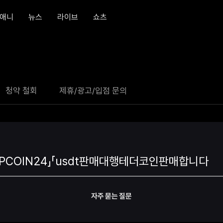
애니
뉴스
라이브
쇼츠
청약 철회
제휴/광고/입점 문의
자주 묻는 질문