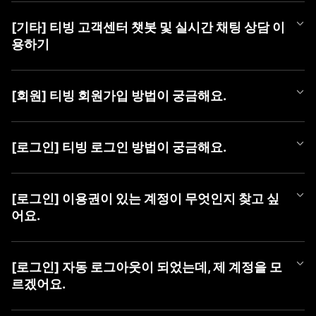
티빙 쿠폰 등록 방법은 아래와 같습니다.
[기타] 티빙 고객센터 챗봇 및 실시간 채팅 상담 이
■ 쿠폰 등록 방법
용하기
1) PC (WEB)
① TVING WEB 로그인
티빙 AI 챗봇이 새롭게 오픈했어요!
② 우측 상단 [프로필 아이콘]에 마우스를 올려 메뉴 열기
365일 24시간, 언제든 셀프로 궁금한 점을 쉽고 빠르게 해결해 보
③ [쿠폰 등록] 버튼 클릭 후 팝업에서 [쿠폰 번호] 등록
[회원] 티빙 회원가입 방법이 궁금해요.
세요.
챗봇만으로 해결이 어려운 경우에는 채팅 상담사에게 문의해 주세
2) MOBILE (WEB)
TVING 회원가입은 TVING 계정, SNS 연동 계정, CJ ONE 통합 계
요.
① TVING 모바일 웹 로그인 (https://www.tving.com)
정으로 가입이 가능합니다.
[로그인] 티빙 로그인 방법이 궁금해요.
② 우측 상단의 메뉴 버튼(≡)을 눌러 [쿠폰 등록] 클릭
* SNS 연동 계정 종류 : Facebook, Naver, Kakao, Apple
■ 챗봇 이용 방법
③ 쿠폰 등록 화면에서 [쿠폰 번호] 등록
① 카카오톡에서 'TVING' 검색 후 채널 추가
TVING WEB과 APP은 아래와 같은 방법으로 로그인이 가능합니다.
■ 회원가입 방법
② 하단 메뉴 [상담하기] > [채팅 상담하기] 버튼 클릭하여 챗봇 페
* iOS 및 AOS 기기에서는 APP 내 쿠폰 등록 메뉴를 제공하지 않아,
[로그인] 이용권이 있는 계정이 무엇인지 찾고 싶
1) PC (WEB)
이지로 이동
TVING 모바일웹 진입 후 최하단 '쿠폰 등록하기' 메뉴를 통해 등록
■ TVING 로그인 방법
① 티빙 WEB 접속
어요.
하실 수 있습니다.
1) 티빙 WEB/APP 접속
② 우측 상단 [로그인] 클릭
■ 채팅 상담사 연결 방법
* 동일 이벤트를 통해 발급된 쿠폰은 하나의 아이디당 1회만 사용
2) 우측 상단 ‘로그인' 버튼 클릭
③ 가입할 계정 유형 선택 (TVING, SNS, CJ ONE 중 유형 선택)
① 챗봇 대화창 내 '채팅 상담' 입력
가능합니다.
유료 가입한 계정을 찾고 싶을 때,
3) 계정 선택화면에서 회원가입하신 계정 유형 선택
④ 회원가입하기
② [채팅 상담 요청하기] 버튼 클릭
* 이용권을 이미 구독 중이신 경우, 해당 구독 기간이 종료된 후 등
아래 방법으로 계정을 찾으신 후 계정 유형을 선택하여 로그인하여
4) 아이디, 비밀번호 입력 후 '로그인하기' 버튼 클릭
[로그인] 자동 로그아웃이 되었는데, 제 계정을 모
③ [카카오톡 채팅 상담사 연결하기] 버튼 클릭하여 카카오 채팅으
록 가능합니다.
주시기 바랍니다.
르겠어요.
2) MOBILE (APP)
로 이동
* 유효기간이 지난 쿠폰은 이용할 수 없습니다.
혹시 일치하는 회원정보가 없다는 알림 메시지가 나오신다면 아래
① 티빙 APP 접속
■ 이용 계정 확인 방법
사항을 확인하여 주세요.
② 우측 상단 [로그인] 클릭