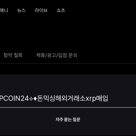
애니
뉴스
라이브
쇼츠
청약 철회
제휴/광고/입점 문의
자주 묻는 질문