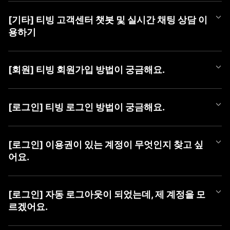
티빙 쿠폰 등록 방법은 아래와 같습니다.
[기타] 티빙 고객센터 챗봇 및 실시간 채팅 상담 이
■ 쿠폰 등록 방법
용하기
1) PC (WEB)
① TVING WEB 로그인
티빙 AI 챗봇이 새롭게 오픈했어요!
② 우측 상단 [프로필 아이콘]에 마우스를 올려 메뉴 열기
365일 24시간, 언제든 셀프로 궁금한 점을 쉽고 빠르게 해결해 보
③ [쿠폰 등록] 버튼 클릭 후 팝업에서 [쿠폰 번호] 등록
[회원] 티빙 회원가입 방법이 궁금해요.
세요.
챗봇만으로 해결이 어려운 경우에는 채팅 상담사에게 문의해 주세
2) MOBILE (WEB)
TVING 회원가입은 TVING 계정, SNS 연동 계정, CJ ONE 통합 계
요.
① TVING 모바일 웹 로그인 (https://www.tving.com)
정으로 가입이 가능합니다.
[로그인] 티빙 로그인 방법이 궁금해요.
② 우측 상단의 메뉴 버튼(≡)을 눌러 [쿠폰 등록] 클릭
* SNS 연동 계정 종류 : Facebook, Naver, Kakao, Apple
■ 챗봇 이용 방법
③ 쿠폰 등록 화면에서 [쿠폰 번호] 등록
① 카카오톡에서 'TVING' 검색 후 채널 추가
TVING WEB과 APP은 아래와 같은 방법으로 로그인이 가능합니다.
■ 회원가입 방법
② 하단 메뉴 [상담하기] > [채팅 상담하기] 버튼 클릭하여 챗봇 페
* iOS 및 AOS 기기에서는 APP 내 쿠폰 등록 메뉴를 제공하지 않아,
[로그인] 이용권이 있는 계정이 무엇인지 찾고 싶
1) PC (WEB)
이지로 이동
TVING 모바일웹 진입 후 최하단 '쿠폰 등록하기' 메뉴를 통해 등록
■ TVING 로그인 방법
① 티빙 WEB 접속
어요.
하실 수 있습니다.
1) 티빙 WEB/APP 접속
② 우측 상단 [로그인] 클릭
■ 채팅 상담사 연결 방법
* 동일 이벤트를 통해 발급된 쿠폰은 하나의 아이디당 1회만 사용
2) 우측 상단 ‘로그인' 버튼 클릭
③ 가입할 계정 유형 선택 (TVING, SNS, CJ ONE 중 유형 선택)
① 챗봇 대화창 내 '채팅 상담' 입력
가능합니다.
유료 가입한 계정을 찾고 싶을 때,
3) 계정 선택화면에서 회원가입하신 계정 유형 선택
④ 회원가입하기
② [채팅 상담 요청하기] 버튼 클릭
* 이용권을 이미 구독 중이신 경우, 해당 구독 기간이 종료된 후 등
아래 방법으로 계정을 찾으신 후 계정 유형을 선택하여 로그인하여
4) 아이디, 비밀번호 입력 후 '로그인하기' 버튼 클릭
[로그인] 자동 로그아웃이 되었는데, 제 계정을 모
③ [카카오톡 채팅 상담사 연결하기] 버튼 클릭하여 카카오 채팅으
록 가능합니다.
주시기 바랍니다.
르겠어요.
2) MOBILE (APP)
로 이동
* 유효기간이 지난 쿠폰은 이용할 수 없습니다.
혹시 일치하는 회원정보가 없다는 알림 메시지가 나오신다면 아래
① 티빙 APP 접속
■ 이용 계정 확인 방법
사항을 확인하여 주세요.
② 우측 상단 [로그인] 클릭