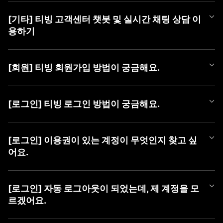
티빙 쿠폰 등록 방법은 아래와 같습니다.
[기타] 티빙 고객센터 챗봇 및 실시간 채팅 상담 이
■ 쿠폰 등록 방법
용하기
1) PC (WEB)
① TVING WEB 로그인
티빙 AI 챗봇이 새롭게 오픈했어요!
② 우측 상단 [프로필 아이콘]에 마우스를 올려 메뉴 열기
365일 24시간, 언제든 셀프로 궁금한 점을 쉽고 빠르게 해결해 보
③ [쿠폰 등록] 버튼 클릭 후 팝업에서 [쿠폰 번호] 등록
[회원] 티빙 회원가입 방법이 궁금해요.
세요.
챗봇만으로 해결이 어려운 경우에는 채팅 상담사에게 문의해 주세
2) MOBILE (WEB)
TVING 회원가입은 TVING 계정, SNS 연동 계정, CJ ONE 통합 계
요.
① TVING 모바일 웹 로그인 (https://www.tving.com)
정으로 가입이 가능합니다.
[로그인] 티빙 로그인 방법이 궁금해요.
② 우측 상단의 메뉴 버튼(≡)을 눌러 [쿠폰 등록] 클릭
* SNS 연동 계정 종류 : Facebook, Naver, Kakao, Apple
■ 챗봇 이용 방법
③ 쿠폰 등록 화면에서 [쿠폰 번호] 등록
① 카카오톡에서 'TVING' 검색 후 채널 추가
TVING WEB과 APP은 아래와 같은 방법으로 로그인이 가능합니다.
■ 회원가입 방법
② 하단 메뉴 [상담하기] > [채팅 상담하기] 버튼 클릭하여 챗봇 페
* iOS 및 AOS 기기에서는 APP 내 쿠폰 등록 메뉴를 제공하지 않아,
[로그인] 이용권이 있는 계정이 무엇인지 찾고 싶
1) PC (WEB)
이지로 이동
TVING 모바일웹 진입 후 최하단 '쿠폰 등록하기' 메뉴를 통해 등록
■ TVING 로그인 방법
① 티빙 WEB 접속
어요.
하실 수 있습니다.
1) 티빙 WEB/APP 접속
② 우측 상단 [로그인] 클릭
■ 채팅 상담사 연결 방법
* 동일 이벤트를 통해 발급된 쿠폰은 하나의 아이디당 1회만 사용
2) 우측 상단 ‘로그인' 버튼 클릭
③ 가입할 계정 유형 선택 (TVING, SNS, CJ ONE 중 유형 선택)
① 챗봇 대화창 내 '채팅 상담' 입력
가능합니다.
유료 가입한 계정을 찾고 싶을 때,
3) 계정 선택화면에서 회원가입하신 계정 유형 선택
④ 회원가입하기
② [채팅 상담 요청하기] 버튼 클릭
* 이용권을 이미 구독 중이신 경우, 해당 구독 기간이 종료된 후 등
아래 방법으로 계정을 찾으신 후 계정 유형을 선택하여 로그인하여
4) 아이디, 비밀번호 입력 후 '로그인하기' 버튼 클릭
[로그인] 자동 로그아웃이 되었는데, 제 계정을 모
③ [카카오톡 채팅 상담사 연결하기] 버튼 클릭하여 카카오 채팅으
록 가능합니다.
주시기 바랍니다.
르겠어요.
2) MOBILE (APP)
로 이동
* 유효기간이 지난 쿠폰은 이용할 수 없습니다.
혹시 일치하는 회원정보가 없다는 알림 메시지가 나오신다면 아래
① 티빙 APP 접속
■ 이용 계정 확인 방법
사항을 확인하여 주세요.
② 우측 상단 [로그인] 클릭