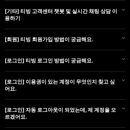
티빙 쿠폰 등록 방법은 아래와 같습니다.
[기타] 티빙 고객센터 챗봇 및 실시간 채팅 상담 이
■ 쿠폰 등록 방법
용하기
1) PC (WEB)
① TVING WEB 로그인
티빙 AI 챗봇이 새롭게 오픈했어요!
② 우측 상단 [프로필 아이콘]에 마우스를 올려 메뉴 열기
365일 24시간, 언제든 셀프로 궁금한 점을 쉽고 빠르게 해결해 보
③ [쿠폰 등록] 버튼 클릭 후 팝업에서 [쿠폰 번호] 등록
[회원] 티빙 회원가입 방법이 궁금해요.
세요.
챗봇만으로 해결이 어려운 경우에는 채팅 상담사에게 문의해 주세
2) MOBILE (WEB)
TVING 회원가입은 TVING 계정, SNS 연동 계정, CJ ONE 통합 계
요.
① TVING 모바일 웹 로그인 (https://www.tving.com)
정으로 가입이 가능합니다.
[로그인] 티빙 로그인 방법이 궁금해요.
② 우측 상단의 메뉴 버튼(≡)을 눌러 [쿠폰 등록] 클릭
* SNS 연동 계정 종류 : Facebook, Naver, Kakao, Apple
■ 챗봇 이용 방법
③ 쿠폰 등록 화면에서 [쿠폰 번호] 등록
① 카카오톡에서 'TVING' 검색 후 채널 추가
TVING WEB과 APP은 아래와 같은 방법으로 로그인이 가능합니다.
■ 회원가입 방법
② 하단 메뉴 [상담하기] > [채팅 상담하기] 버튼 클릭하여 챗봇 페
* iOS 및 AOS 기기에서는 APP 내 쿠폰 등록 메뉴를 제공하지 않아,
[로그인] 이용권이 있는 계정이 무엇인지 찾고 싶
1) PC (WEB)
이지로 이동
TVING 모바일웹 진입 후 최하단 '쿠폰 등록하기' 메뉴를 통해 등록
■ TVING 로그인 방법
① 티빙 WEB 접속
어요.
하실 수 있습니다.
1) 티빙 WEB/APP 접속
② 우측 상단 [로그인] 클릭
■ 채팅 상담사 연결 방법
* 동일 이벤트를 통해 발급된 쿠폰은 하나의 아이디당 1회만 사용
2) 우측 상단 ‘로그인' 버튼 클릭
③ 가입할 계정 유형 선택 (TVING, SNS, CJ ONE 중 유형 선택)
① 챗봇 대화창 내 '채팅 상담' 입력
가능합니다.
유료 가입한 계정을 찾고 싶을 때,
3) 계정 선택화면에서 회원가입하신 계정 유형 선택
④ 회원가입하기
② [채팅 상담 요청하기] 버튼 클릭
* 이용권을 이미 구독 중이신 경우, 해당 구독 기간이 종료된 후 등
아래 방법으로 계정을 찾으신 후 계정 유형을 선택하여 로그인하여
4) 아이디, 비밀번호 입력 후 '로그인하기' 버튼 클릭
[로그인] 자동 로그아웃이 되었는데, 제 계정을 모
③ [카카오톡 채팅 상담사 연결하기] 버튼 클릭하여 카카오 채팅으
록 가능합니다.
주시기 바랍니다.
르겠어요.
2) MOBILE (APP)
로 이동
* 유효기간이 지난 쿠폰은 이용할 수 없습니다.
혹시 일치하는 회원정보가 없다는 알림 메시지가 나오신다면 아래
① 티빙 APP 접속
■ 이용 계정 확인 방법
사항을 확인하여 주세요.
② 우측 상단 [로그인] 클릭