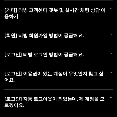
티빙 쿠폰 등록 방법은 아래와 같습니다.
[기타] 티빙 고객센터 챗봇 및 실시간 채팅 상담 이
■ 쿠폰 등록 방법
용하기
1) PC (WEB)
① TVING WEB 로그인
티빙 AI 챗봇이 새롭게 오픈했어요!
② 우측 상단 [프로필 아이콘]에 마우스를 올려 메뉴 열기
365일 24시간, 언제든 셀프로 궁금한 점을 쉽고 빠르게 해결해 보
③ [쿠폰 등록] 버튼 클릭 후 팝업에서 [쿠폰 번호] 등록
[회원] 티빙 회원가입 방법이 궁금해요.
세요.
챗봇만으로 해결이 어려운 경우에는 채팅 상담사에게 문의해 주세
2) MOBILE (WEB)
TVING 회원가입은 TVING 계정, SNS 연동 계정, CJ ONE 통합 계
요.
① TVING 모바일 웹 로그인 (https://www.tving.com)
정으로 가입이 가능합니다.
[로그인] 티빙 로그인 방법이 궁금해요.
② 우측 상단의 메뉴 버튼(≡)을 눌러 [쿠폰 등록] 클릭
* SNS 연동 계정 종류 : Facebook, Naver, Kakao, Apple
■ 챗봇 이용 방법
③ 쿠폰 등록 화면에서 [쿠폰 번호] 등록
① 카카오톡에서 'TVING' 검색 후 채널 추가
TVING WEB과 APP은 아래와 같은 방법으로 로그인이 가능합니다.
■ 회원가입 방법
② 하단 메뉴 [상담하기] > [채팅 상담하기] 버튼 클릭하여 챗봇 페
* iOS 및 AOS 기기에서는 APP 내 쿠폰 등록 메뉴를 제공하지 않아,
[로그인] 이용권이 있는 계정이 무엇인지 찾고 싶
1) PC (WEB)
이지로 이동
TVING 모바일웹 진입 후 최하단 '쿠폰 등록하기' 메뉴를 통해 등록
■ TVING 로그인 방법
① 티빙 WEB 접속
어요.
하실 수 있습니다.
1) 티빙 WEB/APP 접속
② 우측 상단 [로그인] 클릭
■ 채팅 상담사 연결 방법
* 동일 이벤트를 통해 발급된 쿠폰은 하나의 아이디당 1회만 사용
2) 우측 상단 ‘로그인' 버튼 클릭
③ 가입할 계정 유형 선택 (TVING, SNS, CJ ONE 중 유형 선택)
① 챗봇 대화창 내 '채팅 상담' 입력
가능합니다.
유료 가입한 계정을 찾고 싶을 때,
3) 계정 선택화면에서 회원가입하신 계정 유형 선택
④ 회원가입하기
② [채팅 상담 요청하기] 버튼 클릭
* 이용권을 이미 구독 중이신 경우, 해당 구독 기간이 종료된 후 등
아래 방법으로 계정을 찾으신 후 계정 유형을 선택하여 로그인하여
4) 아이디, 비밀번호 입력 후 '로그인하기' 버튼 클릭
[로그인] 자동 로그아웃이 되었는데, 제 계정을 모
③ [카카오톡 채팅 상담사 연결하기] 버튼 클릭하여 카카오 채팅으
록 가능합니다.
주시기 바랍니다.
르겠어요.
2) MOBILE (APP)
로 이동
* 유효기간이 지난 쿠폰은 이용할 수 없습니다.
혹시 일치하는 회원정보가 없다는 알림 메시지가 나오신다면 아래
① 티빙 APP 접속
■ 이용 계정 확인 방법
사항을 확인하여 주세요.
② 우측 상단 [로그인] 클릭