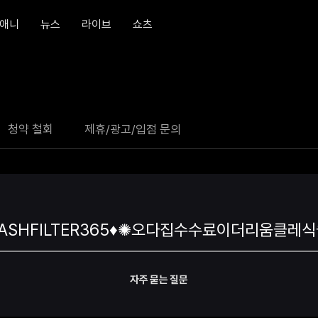
애니
뉴스
라이브
쇼츠
청약 철회
제휴/광고/입점 문의
자주 묻는 질문