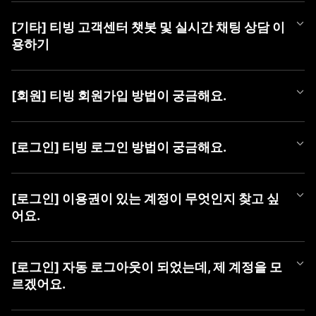
티빙 쿠폰 등록 방법은 아래와 같습니다.
[기타] 티빙 고객센터 챗봇 및 실시간 채팅 상담 이
■ 쿠폰 등록 방법
용하기
1) PC (WEB)
① TVING WEB 로그인
티빙 AI 챗봇이 새롭게 오픈했어요!
② 우측 상단 [프로필 아이콘]에 마우스를 올려 메뉴 열기
365일 24시간, 언제든 셀프로 궁금한 점을 쉽고 빠르게 해결해 보
③ [쿠폰 등록] 버튼 클릭 후 팝업에서 [쿠폰 번호] 등록
[회원] 티빙 회원가입 방법이 궁금해요.
세요.
챗봇만으로 해결이 어려운 경우에는 채팅 상담사에게 문의해 주세
2) MOBILE (WEB)
TVING 회원가입은 TVING 계정, SNS 연동 계정, CJ ONE 통합 계
요.
① TVING 모바일 웹 로그인 (https://www.tving.com)
정으로 가입이 가능합니다.
[로그인] 티빙 로그인 방법이 궁금해요.
② 우측 상단의 메뉴 버튼(≡)을 눌러 [쿠폰 등록] 클릭
* SNS 연동 계정 종류 : Facebook, Naver, Kakao, Apple
■ 챗봇 이용 방법
③ 쿠폰 등록 화면에서 [쿠폰 번호] 등록
① 카카오톡에서 'TVING' 검색 후 채널 추가
TVING WEB과 APP은 아래와 같은 방법으로 로그인이 가능합니다.
■ 회원가입 방법
② 하단 메뉴 [상담하기] > [채팅 상담하기] 버튼 클릭하여 챗봇 페
* iOS 및 AOS 기기에서는 APP 내 쿠폰 등록 메뉴를 제공하지 않아,
[로그인] 이용권이 있는 계정이 무엇인지 찾고 싶
1) PC (WEB)
이지로 이동
TVING 모바일웹 진입 후 최하단 '쿠폰 등록하기' 메뉴를 통해 등록
■ TVING 로그인 방법
① 티빙 WEB 접속
어요.
하실 수 있습니다.
1) 티빙 WEB/APP 접속
② 우측 상단 [로그인] 클릭
■ 채팅 상담사 연결 방법
* 동일 이벤트를 통해 발급된 쿠폰은 하나의 아이디당 1회만 사용
2) 우측 상단 ‘로그인' 버튼 클릭
③ 가입할 계정 유형 선택 (TVING, SNS, CJ ONE 중 유형 선택)
① 챗봇 대화창 내 '채팅 상담' 입력
가능합니다.
유료 가입한 계정을 찾고 싶을 때,
3) 계정 선택화면에서 회원가입하신 계정 유형 선택
④ 회원가입하기
② [채팅 상담 요청하기] 버튼 클릭
* 이용권을 이미 구독 중이신 경우, 해당 구독 기간이 종료된 후 등
아래 방법으로 계정을 찾으신 후 계정 유형을 선택하여 로그인하여
4) 아이디, 비밀번호 입력 후 '로그인하기' 버튼 클릭
[로그인] 자동 로그아웃이 되었는데, 제 계정을 모
③ [카카오톡 채팅 상담사 연결하기] 버튼 클릭하여 카카오 채팅으
록 가능합니다.
주시기 바랍니다.
르겠어요.
2) MOBILE (APP)
로 이동
* 유효기간이 지난 쿠폰은 이용할 수 없습니다.
혹시 일치하는 회원정보가 없다는 알림 메시지가 나오신다면 아래
① 티빙 APP 접속
■ 이용 계정 확인 방법
사항을 확인하여 주세요.
② 우측 상단 [로그인] 클릭