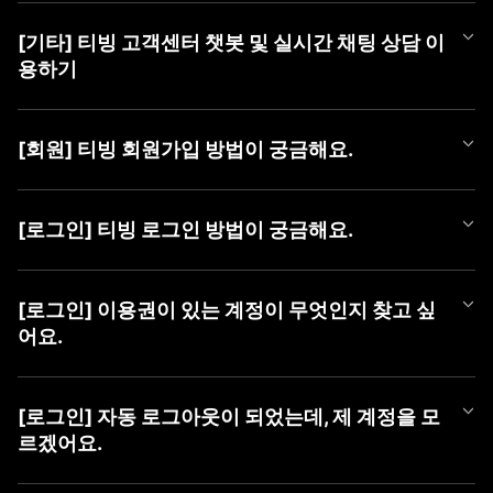
티빙 쿠폰 등록 방법은 아래와 같습니다.
[기타] 티빙 고객센터 챗봇 및 실시간 채팅 상담 이
■ 쿠폰 등록 방법
용하기
1) PC (WEB)
① TVING WEB 로그인
티빙 AI 챗봇이 새롭게 오픈했어요!
② 우측 상단 [프로필 아이콘]에 마우스를 올려 메뉴 열기
365일 24시간, 언제든 셀프로 궁금한 점을 쉽고 빠르게 해결해 보
③ [쿠폰 등록] 버튼 클릭 후 팝업에서 [쿠폰 번호] 등록
[회원] 티빙 회원가입 방법이 궁금해요.
세요.
챗봇만으로 해결이 어려운 경우에는 채팅 상담사에게 문의해 주세
2) MOBILE (WEB)
TVING 회원가입은 TVING 계정, SNS 연동 계정, CJ ONE 통합 계
요.
① TVING 모바일 웹 로그인 (https://www.tving.com)
정으로 가입이 가능합니다.
[로그인] 티빙 로그인 방법이 궁금해요.
② 우측 상단의 메뉴 버튼(≡)을 눌러 [쿠폰 등록] 클릭
* SNS 연동 계정 종류 : Facebook, Naver, Kakao, Apple
■ 챗봇 이용 방법
③ 쿠폰 등록 화면에서 [쿠폰 번호] 등록
① 카카오톡에서 'TVING' 검색 후 채널 추가
TVING WEB과 APP은 아래와 같은 방법으로 로그인이 가능합니다.
■ 회원가입 방법
② 하단 메뉴 [상담하기] > [채팅 상담하기] 버튼 클릭하여 챗봇 페
* iOS 및 AOS 기기에서는 APP 내 쿠폰 등록 메뉴를 제공하지 않아,
[로그인] 이용권이 있는 계정이 무엇인지 찾고 싶
1) PC (WEB)
이지로 이동
TVING 모바일웹 진입 후 최하단 '쿠폰 등록하기' 메뉴를 통해 등록
■ TVING 로그인 방법
① 티빙 WEB 접속
어요.
하실 수 있습니다.
1) 티빙 WEB/APP 접속
② 우측 상단 [로그인] 클릭
■ 채팅 상담사 연결 방법
* 동일 이벤트를 통해 발급된 쿠폰은 하나의 아이디당 1회만 사용
2) 우측 상단 ‘로그인' 버튼 클릭
③ 가입할 계정 유형 선택 (TVING, SNS, CJ ONE 중 유형 선택)
① 챗봇 대화창 내 '채팅 상담' 입력
가능합니다.
유료 가입한 계정을 찾고 싶을 때,
3) 계정 선택화면에서 회원가입하신 계정 유형 선택
④ 회원가입하기
② [채팅 상담 요청하기] 버튼 클릭
* 이용권을 이미 구독 중이신 경우, 해당 구독 기간이 종료된 후 등
아래 방법으로 계정을 찾으신 후 계정 유형을 선택하여 로그인하여
4) 아이디, 비밀번호 입력 후 '로그인하기' 버튼 클릭
[로그인] 자동 로그아웃이 되었는데, 제 계정을 모
③ [카카오톡 채팅 상담사 연결하기] 버튼 클릭하여 카카오 채팅으
록 가능합니다.
주시기 바랍니다.
르겠어요.
2) MOBILE (APP)
로 이동
* 유효기간이 지난 쿠폰은 이용할 수 없습니다.
혹시 일치하는 회원정보가 없다는 알림 메시지가 나오신다면 아래
① 티빙 APP 접속
■ 이용 계정 확인 방법
사항을 확인하여 주세요.
② 우측 상단 [로그인] 클릭