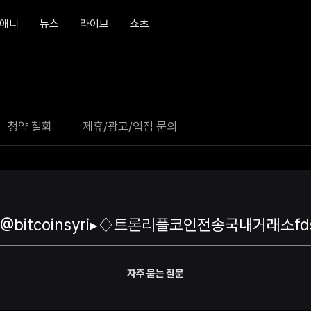
애니
뉴스
라이브
쇼츠
청약 철회
제휴/광고/입점 문의
자주 묻는 질문