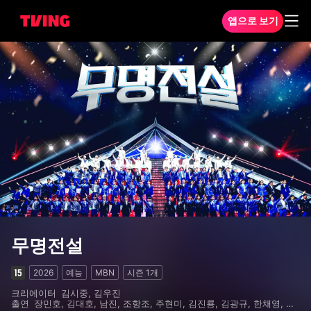
앱으로 보기
무명전설 1화
무명전설
2026
예능
MBN
시즌
1
개
크리에이터
김시중, 김우진
출연
장민호, 김대호, 남진, 조항조, 주현미, 김진룡, 김광규, 한채영, 양