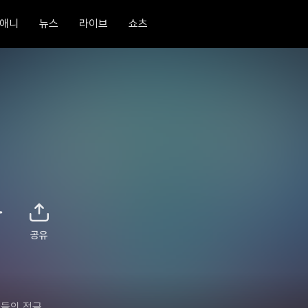
애니
뉴스
라이브
쇼츠
공유
들의 정글 