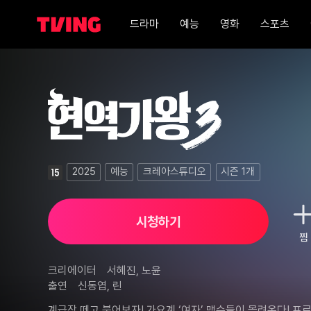
드라마
예능
영화
스포츠
현역가왕 3 1화
2025
예능
크레아스튜디오
시즌
1
개
시청하기
찜
크리에이터
서혜진, 노윤
출연
신동엽, 린
계급장 떼고 붙어보자! 가요계 ‘여자’ 맹수들이 몰려온다! 프로