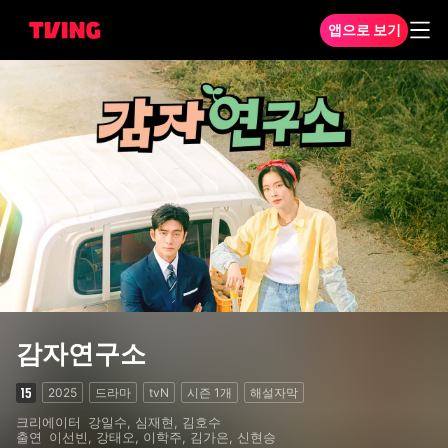
앱으로 보기
감자연구소 1화
감자연구소
2025
드라마
tvN
시즌
1
개
해설자막
크리에이터
강일수, 심재현, 김호수
출연
이선빈, 강태오, 이학주, 김가은, 신현승