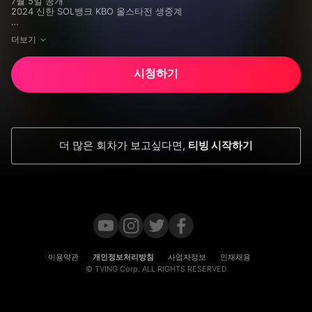
7월 5일 공개

2024 신한 SOL뱅크 KBO 올스타전 생중계 

새로운 얼굴들과 돌아온 올스타와 함께 하는 야구 축제

더보기
7월 5일 올스타 프라이데이 | 7월 6일 KBO 올스타전
시청하기
더 많은 회차가 보고싶다면
,
티빙 시작하기
이용약관
개인정보처리방침
사업자정보
인재채용
© TVING Corp. ALL RIGHTS RESERVED