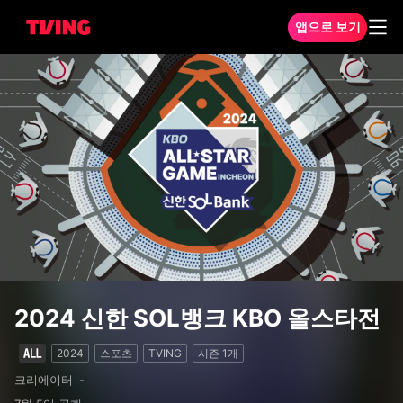
앱으로 보기
2024 신한 SOL뱅크 KBO 올스타전 1화
2024 신한 SOL뱅크 KBO 올스타전
2024
스포츠
TVING
시즌
1
개
크리에이터
-