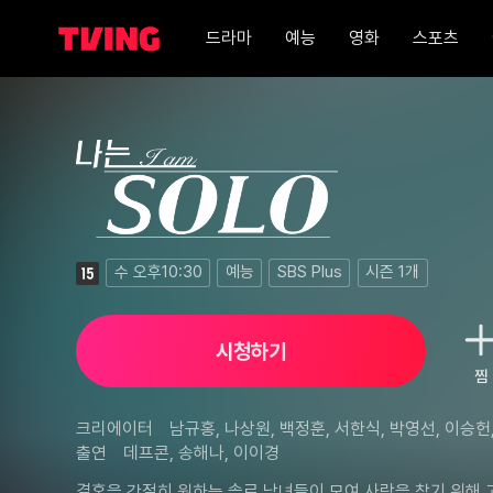
드라마
예능
영화
스포츠
나는 SOLO 264화
수 오후10:30
예능
SBS Plus
시즌
1
개
시청하기
찜
크리에이터
남규홍, 나상원, 백정훈, 서한식, 박영선, 이승헌,
출연
데프콘, 송해나, 이이경
종성, 최진아, 박재형, 남상혁, 김예은, 박준영, 
영, 설승호, 김소정, 김호현, 한진규, 고세형, 장
결혼을 간절히 원하는 솔로 남녀들이 모여 사랑을 찾기 위해 고