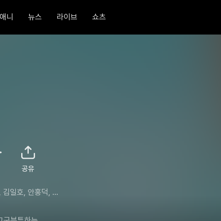
애니
뉴스
라이브
쇼츠
공유
 김일호, 안홍덕, 정
김경빈, 김무늬, 이소
유나, 임지연, 곽다영,
군분투하는 
