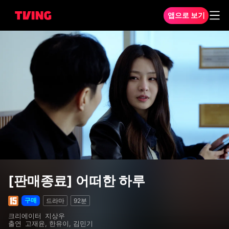
앱으로 보기
[판매종료] 어떠한 하루
[판매종료] 어떠한 하루
구매
드라마
92분
크리에이터
지상우
출연
고재윤, 한유이, 김민기