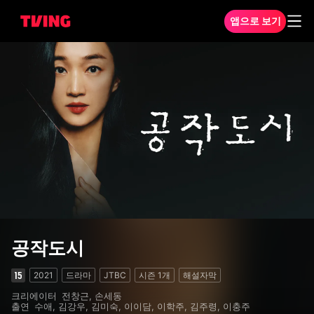
앱으로 보기
공작도시 1화
공작도시
2021
드라마
JTBC
시즌
1
개
해설자막
크리에이터
전창근, 손세동
출연
수애, 김강우, 김미숙, 이이담, 이학주, 김주령, 이충주